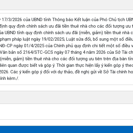
17/3/2026 của UBND tỉnh Thông báo Kết luận của Phó Chủ tịch UBND
nh quy định chính sách ưu đãi tiền thuê nhà cho các đối tượng ưu ti
a UBND tỉnh quy định chính sách ưu đãi (miễn, giảm) tiền thuê nhà c
 phạm pháp luật ngày 19/02/2025; Luật sửa đổi, bổ sung một số đi
NĐ-CP ngày 01/4/2025 của Chính phủ quy định chi tiết một số điều v
 Văn bản số 2164/STC-GCS ngày 07 tháng 4 năm 2026 của Sở Tài chín
(miễn, giảm) tiền thuê nhà cho các đối tượng ưu tiên trên địa bàn tỉ
liên quan được biết và góp ý. Thời gian thực hiện lấy ý kiến góp ý th
26. Các ý kiến góp ý đối với dự thảo, đề nghị gửi về Sở Tài chính ho
ính kèm./.