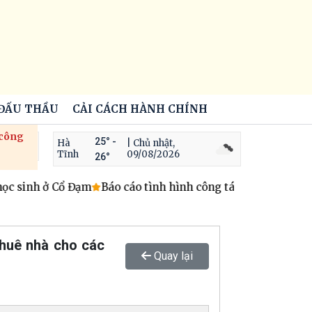
 ĐẤU THẦU
CẢI CÁCH HÀNH CHÍNH
 công
25° -
Hà
| Chủ nhật,
Tĩnh
09/08/2026
26°
c sinh ở Cổ Đạm
Báo cáo tình hình công tác tiếp công dân, 
thuê nhà cho các
Quay lại