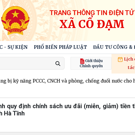
TRANG THÔNG TIN ĐIỆN TỬ
XÃ CỔ ĐẠM
C - SỰ KIỆN
PHỔ BIẾN PHÁP LUẬT
ĐẦU TƯ CÔNG &
Lịch
Giới thiệu
Chính quyền
tác
g bị kỹ năng PCCC, CNCH và phòng, chống đuối nước cho họ
h quy định chính sách ưu đãi (miễn, giảm) tiền 
nh Hà Tĩnh