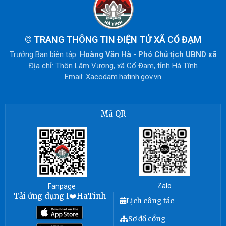
©
TRANG THÔNG TIN ĐIỆN TỬ XÃ CỔ ĐẠM
Trưởng Ban biên tập:
Hoàng Văn Hà - Phó Chủ tịch UBND xã
Địa chỉ: Thôn Lâm Vượng, xã Cổ Đạm, tỉnh Hà Tĩnh
Email: Xacodam.hatinh.gov.vn
Mã QR
Zalo
Fanpage
Tải ứng dụng I❤️HaTinh
Lịch công tác
Sơ đồ cổng