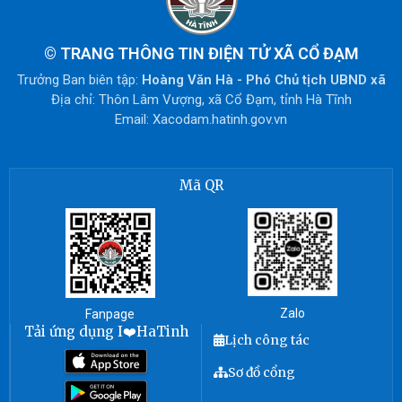
©
TRANG THÔNG TIN ĐIỆN TỬ XÃ CỔ ĐẠM
Trưởng Ban biên tập:
Hoàng Văn Hà - Phó Chủ tịch UBND xã
Địa chỉ: Thôn Lâm Vượng, xã Cổ Đạm, tỉnh Hà Tĩnh
Email: Xacodam.hatinh.gov.vn
Mã QR
Zalo
Fanpage
Tải ứng dụng I❤️HaTinh
Lịch công tác
Sơ đồ cổng