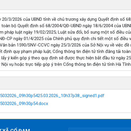
 20/3/2026 của UBND tỉnh về chủ trương xây dựng Quyết định số 
bỏ toàn bộ Quyết định số 68/2004/QĐ-UBND ngày 18/6/2004 của UBND 
ạm pháp luật ngày 19/02/2025; Luật sửa đổi, bổ sung một số điều c
NĐ-CP ngày 01/4/2025 của Chính phủ quy định chi tiết một số điều v
 Văn bản 1590/SNV-CCVC ngày 25/3/2026 của Sở Nội vụ về việc đề ng
yết định quy phạm pháp luật, Cổng thông tin điện tử tỉnh đăng tải toà
n lấy ý kiến góp ý theo quy định sẽ được thực hiện bắt đầu từ ngày 
ở Nội vụ hoặc trực tiếp góp ý trên Cổng thông tin điện tử tỉnh Hà Tĩnh
5032026_09h30p5425.03.2026_10h37p38_signed1.pdf
25032026_09h30p54.docx
Ử XÃ CỔ ĐẠM