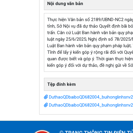
Nội dung văn bản
Thực hiện Văn bản số 2189/UBND-NC2 ngày
tỉnh, Sở Nội vụ đã dự thảo Quyết định bãi 
trấn. Căn cứ Luật Ban hành văn bản quy ph
luật ngày 25/6/2025; Nghị định số 78/2025/
Luật Ban hành văn bản quy phạm pháp luật;
Tĩnh để lấy ý kiến góp ý rộng rãi đối với Qu
quan được biết và góp ý. Thời gian thực hiệ
kiến góp ý đối với dự thảo, đề nghị gửi về S
Tệp đính kèm
DuthaoQDbaiboQD682004_buihonglinhsnv2
DuthaoQDbaiboQD682004_buihonglinhsnv
©
TRANG THÔNG TIN ĐIỆN T