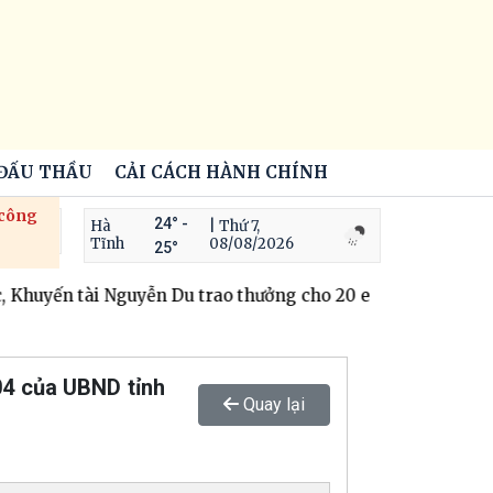
 ĐẤU THẦU
CẢI CÁCH HÀNH CHÍNH
 công
24° -
Hà
| Thứ 7,
Tĩnh
08/08/2026
25°
Khuyến tài Nguyễn Du trao thưởng cho 20 em học sinh giỏi
04 của UBND tỉnh
Quay lại