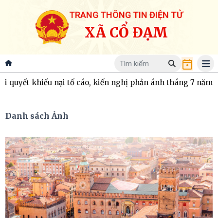
TRANG THÔNG TIN ĐIỆN TỬ
XÃ CỔ ĐẠM
hiếu nại tố cáo, kiến nghị phản ánh tháng 7 năm 2026
Quỹ Kh
Danh sách Ảnh