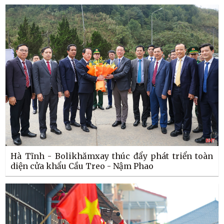
Hà Tĩnh - Bolikhămxay thúc đẩy phát triển toàn
diện cửa khẩu Cầu Treo - Nậm Phao