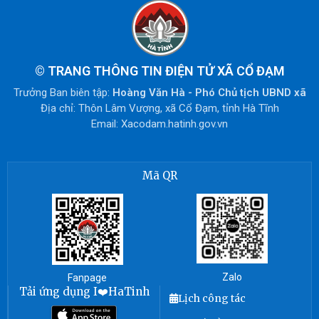
©
TRANG THÔNG TIN ĐIỆN TỬ XÃ CỔ ĐẠM
Trưởng Ban biên tập:
Hoàng Văn Hà - Phó Chủ tịch UBND xã
Địa chỉ: Thôn Lâm Vượng, xã Cổ Đạm, tỉnh Hà Tĩnh
Email: Xacodam.hatinh.gov.vn
Mã QR
Zalo
Fanpage
Tải ứng dụng I❤️HaTinh
Lịch công tác