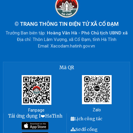
©
TRANG THÔNG TIN ĐIỆN TỬ XÃ CỔ ĐẠM
Trưởng Ban biên tập:
Hoàng Văn Hà - Phó Chủ tịch UBND xã
Địa chỉ: Thôn Lâm Vượng, xã Cổ Đạm, tỉnh Hà Tĩnh
Email: Xacodam.hatinh.gov.vn
Mã QR
Zalo
Fanpage
Tải ứng dụng I❤️HaTinh
Lịch công tác
Sơ đồ cổng