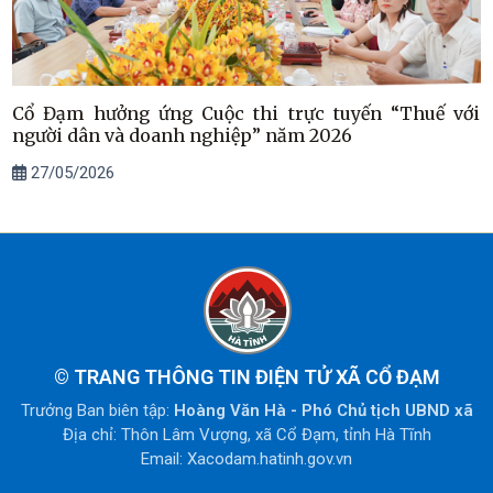
Cổ Đạm hưởng ứng Cuộc thi trực tuyến “Thuế với
người dân và doanh nghiệp” năm 2026
27/05/2026
©
TRANG THÔNG TIN ĐIỆN TỬ XÃ CỔ ĐẠM
Trưởng Ban biên tập:
Hoàng Văn Hà - Phó Chủ tịch UBND xã
Địa chỉ: Thôn Lâm Vượng, xã Cổ Đạm, tỉnh Hà Tĩnh
Email: Xacodam.hatinh.gov.vn