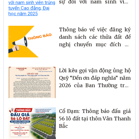
sự đối với nam sinh viên
trúng tuyển Cao đẳng, Đại
học năm 2025
Thông báo về việc đăng ký
danh sách các thửa đất đề
nghị chuyển mục đích sử
dụng đất sang đất ở trên địa
bàn xã Cổ Đạm
Lời kêu gọi vận động ủng hộ
Quỹ “Đền ơn đáp nghĩa” năm
2026 của Ban Thường trực
UBMTTQ xã Cổ Đạm
Cổ Đạm: Thông báo đấu giá
56 lô đất tại thôn Vân Thanh
Bắc